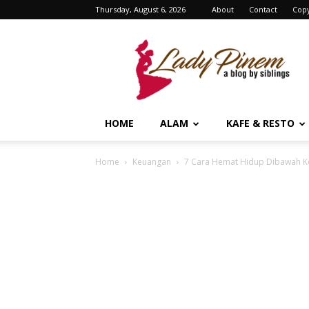
Thursday, August 6, 2026
About
Contact
Copy
Lady
Pinem
HOME
ALAM
KAFE & RESTO
Home
Keuangan
7 Cara Hemat Hidup Dibawah