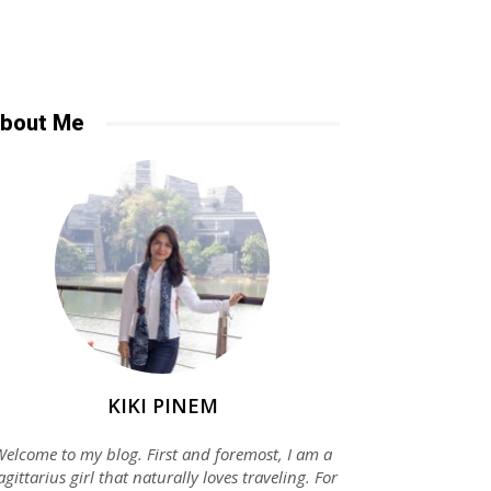
bout Me
KIKI PINEM
elcome to my blog. First and foremost, I am a
agittarius girl that naturally loves traveling. For