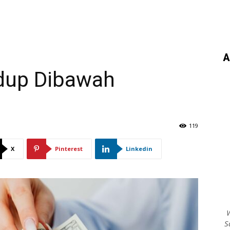
A
dup Dibawah
119
X
Pinterest
Linkedin
W
S