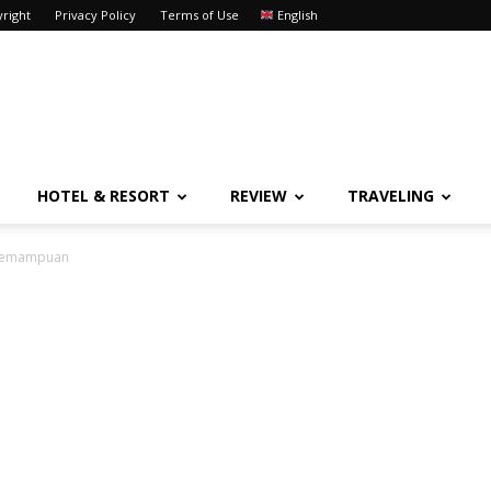
right
Privacy Policy
Terms of Use
English
HOTEL & RESORT
REVIEW
TRAVELING
 Kemampuan