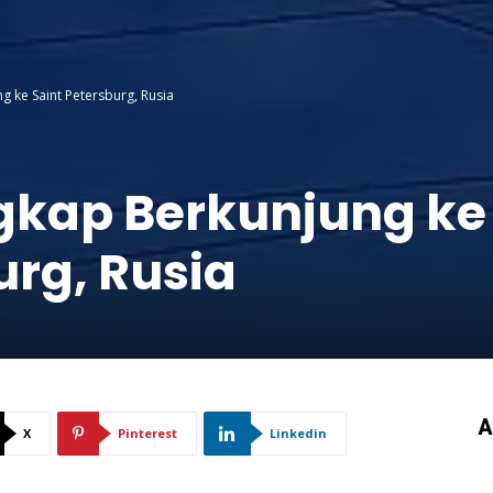
 ke Saint Petersburg, Rusia
gkap Berkunjung ke
urg, Rusia
A
X
Pinterest
Linkedin